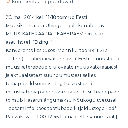
Kommentaarid puuduvad
26. mail 2014 kell 11-18 toimub Eesti
Muusikateraapia Ühingu poolt korraldatav
MUUSIKATERAAPIA TEABEPÄEV, mis leiab
aset hotell “Dzingli”
Konverentsikeskuses (Männiku tee 89, 11213
Tallinn). Teabepäeval annavad Eesti tunnustatud
muusikaterapeudid ülevaate muusikateraapiast
ja aktuaalsetest suundumustest selles
teraapiavaldkonnas ning tutvustavad
muusikateraapia erinevaid rakendusi. Teabepäev
toimub Hasartmängumaksu Nõukogu toetusel.
Täpsem info koos töötubade kirjeldustega (.pdf)
Päevakava: • 11.00-12.45 Plenaarettekanne (saal […]