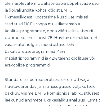
olemasolevate muusikateraapia õppekavade sisu
ja õpiväljundite kohta kõigist EMTC
liikmesriikidest. Koostasime küsitluse, mis sai
saadetud 116 Euroopa muusikateraapia
koolitusprogrammile, enda väärtusliku sisendi
uurimusse andis neist 78. Huvitav on märkida, et
vastanute hulgast moodustasid 13%
bakalaureuseprogrammid, 45%
magistriprogrammid ja 42% täiendkoolituse või
erakoolide programmid.
Standardite loomise protsess on olnud väga
huvitav, arendav ja mitmesuguseid väljakutseid
pakkuv. Viisime EMTS komisjoniga läbi küsitlusest
laekunud andmete üksikasjaliku analüüsi. Esmalt