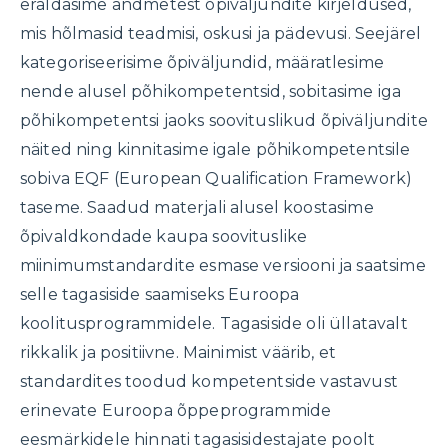
eraldasime andmetest õpiväljundite kirjeldused,
mis hõlmasid teadmisi, oskusi ja pädevusi. Seejärel
kategoriseerisime õpiväljundid, määratlesime
nende alusel põhikompetentsid, sobitasime iga
põhikompetentsi jaoks soovituslikud õpiväljundite
näited ning kinnitasime igale põhikompetentsile
sobiva EQF (European Qualification Framework)
taseme. Saadud materjali alusel koostasime
õpivaldkondade kaupa soovituslike
miinimumstandardite esmase versiooni ja saatsime
selle tagasiside saamiseks Euroopa
koolitusprogrammidele. Tagasiside oli üllatavalt
rikkalik ja positiivne. Mainimist väärib, et
standardites toodud kompetentside vastavust
erinevate Euroopa õppeprogrammide
eesmärkidele hinnati tagasisidestajate poolt