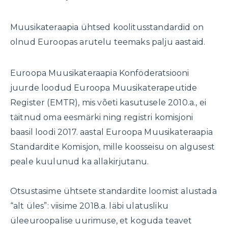
Muusikateraapia ühtsed koolitusstandardid on
olnud Euroopas arutelu teemaks palju aastaid.
Euroopa Muusikateraapia Konföderatsiooni
juurde loodud Euroopa Muusikaterapeutide
Register (EMTR), mis võeti kasutusele 2010.a., ei
täitnud oma eesmärki ning registri komisjoni
baasil loodi 2017. aastal Euroopa Muusikateraapia
Standardite Komisjon, mille koosseisu on algusest
peale kuulunud ka allakirjutanu.
Otsustasime ühtsete standardite loomist alustada
“alt üles”: viisime 2018.a. läbi ulatusliku
üleeuroopalise uurimuse, et koguda teavet