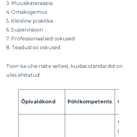
3. Muusikateraapia
4. Omakogemus
5. Kliiniline praktika
6. Supervisioon
7. Professionaalsed oskused
8. Teadustöö oskused
Toon ka ühe näite sellest, kuidas standardid on
üles ehitatud:
Õpivaldkond
Põhikompetents
Õpivälj
● Õpila
kujundad