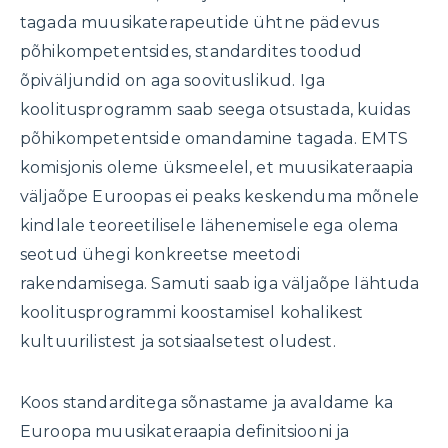
tagada muusikaterapeutide ühtne pädevus
põhikompetentsides, standardites toodud
õpiväljundid on aga soovituslikud. Iga
koolitusprogramm saab seega otsustada, kuidas
põhikompetentside omandamine tagada. EMTS
komisjonis oleme üksmeelel, et muusikateraapia
väljaõpe Euroopas ei peaks keskenduma mõnele
kindlale teoreetilisele lähenemisele ega olema
seotud ühegi konkreetse meetodi
rakendamisega. Samuti saab iga väljaõpe lähtuda
koolitusprogrammi koostamisel kohalikest
kultuurilistest ja sotsiaalsetest oludest.
Koos standarditega sõnastame ja avaldame ka
Euroopa muusikateraapia definitsiooni ja