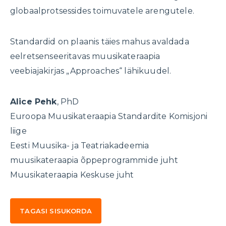
globaalprotsessides toimuvatele arengutele.
Standardid on plaanis täies mahus avaldada
eelretsenseeritavas muusikateraapia
veebiajakirjas „Approaches“ lähikuudel.
Alice Pehk
, PhD
Euroopa Muusikateraapia Standardite Komisjoni
liige
Eesti Muusika- ja Teatriakadeemia
muusikateraapia õppeprogrammide juht
Muusikateraapia Keskuse juht
TAGASI SISUKORDA