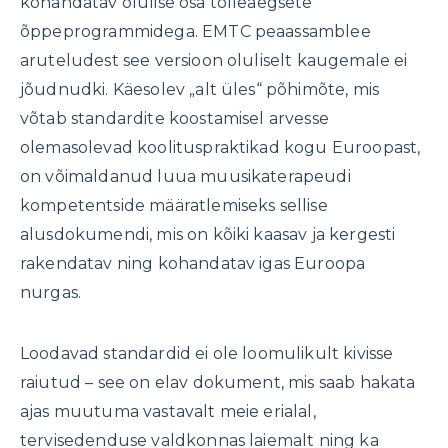
kohandatav olulise osa tolleaegsete
õppeprogrammidega. EMTC peaassamblee
aruteludest see versioon oluliselt kaugemale ei
jõudnudki. Käesolev „alt üles“ põhimõte, mis
võtab standardite koostamisel arvesse
olemasolevad koolituspraktikad kogu Euroopast,
on võimaldanud luua muusikaterapeudi
kompetentside määratlemiseks sellise
alusdokumendi, mis on kõiki kaasav ja kergesti
rakendatav ning kohandatav igas Euroopa
nurgas.
Loodavad standardid ei ole loomulikult kivisse
raiutud – see on elav dokument, mis saab hakata
ajas muutuma vastavalt meie erialal,
tervisedenduse valdkonnas laiemalt ning ka