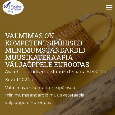
VALMIMAS ON
KOMPETENTSIPÕHISED
MIINIMUMSTANDARDID
MUUSIKATERAAPIA
VÄLJAÕPPELE EUROOPAS
Avaleht
Uudised
MuusikaTeraapia AJAKIRI
Kevad 2024
Valmimas on kompetentsipõhised
miinimumstandardid muusikateraapia
väljaõppele Euroopas