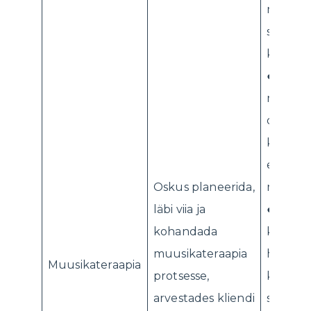
muusika
sekkumi
kliendi 
● Õpila
muusikal
oskusi k
kaasami
edenda
Oskus planeerida,
muusika
läbi viia ja
● Õpila
kohandada
koostöös
muusikateraapia
hooldaj
Muusikateraapia
protsesse,
kolleeg
arvestades kliendi
sobivaid