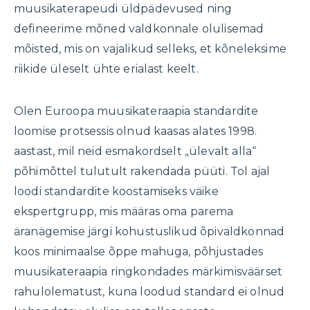
muusikaterapeudi üldpädevused ning
defineerime mõned valdkonnale olulisemad
mõisted, mis on vajalikud selleks, et kõneleksime
riikide üleselt ühte erialast keelt.
Olen Euroopa muusikateraapia standardite
loomise protsessis olnud kaasas alates 1998.
aastast, mil neid esmakordselt „ülevalt alla“
põhimõttel tulutult rakendada püüti. Tol ajal
loodi standardite koostamiseks väike
ekspertgrupp, mis määras oma parema
äranägemise järgi kohustuslikud õpivaldkonnad
koos minimaalse õppe mahuga, põhjustades
muusikateraapia ringkondades märkimisväärset
rahulolematust, kuna loodud standard ei olnud