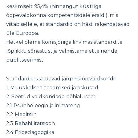
keskmiselt 95,4% (hinnangut küsiti iga
õppevaldkonna kompetentsidele eraldi), mis
viitab sellele, et standardid on hästi rakendatavad
üle Euroopa.
Hetkel oleme komisjoniga lihvimas standardite
lõplikku sõnastust ja valmistame ette nende
publitseerimist.
Standardid sisaldavad järgmisi õpivaldkondi:
1. Muusikalised teadmised ja oskused
2. Seotud valdkondade põhialused:
2.1 Psühholoogia ja inimareng
2.2 Meditsiin
2.3 Rehabilitatsioon
2.4 Eripedagoogika