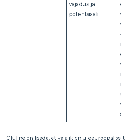
vajadusi ja
eesmärk
potentsiaali
vajadus
vaadata
● Õpila
muusika
eesmärk
valida j
rakend
muusika
tehnikai
vajalik
saavuta
Oluline on lisada, et vajalik on üleeuroopaliselt